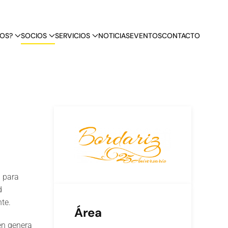
OS?
SOCIOS
SERVICIOS
NOTICIAS
EVENTOS
CONTACTO
l para
d
te.
Área
én genera