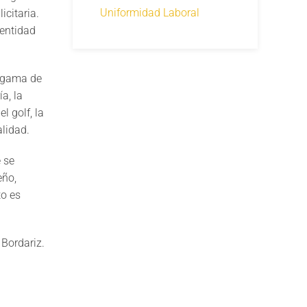
Uniformidad Laboral
icitaria.
dentidad
a gama de
a, la
l golf, la
lidad.
 se
eño,
to es
Bordariz.