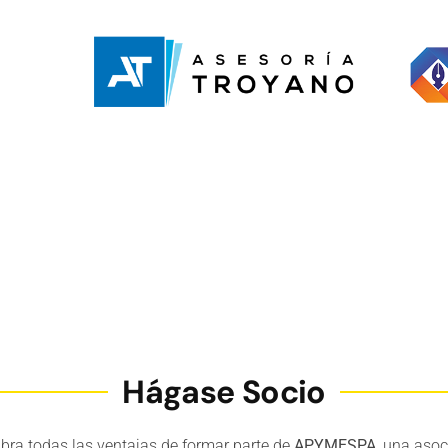
Hágase Socio
bra todas las ventajas de formar parte de
APYMESPA
, una asoc