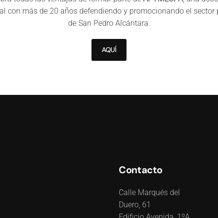
al con más de 20 años defendiendo y promocionando el sector 
de San Pedro Alcántara.
AQUÍ
Contacto
Calle Marqués del
Duero, 61
Edificio Avenida, 1ºA