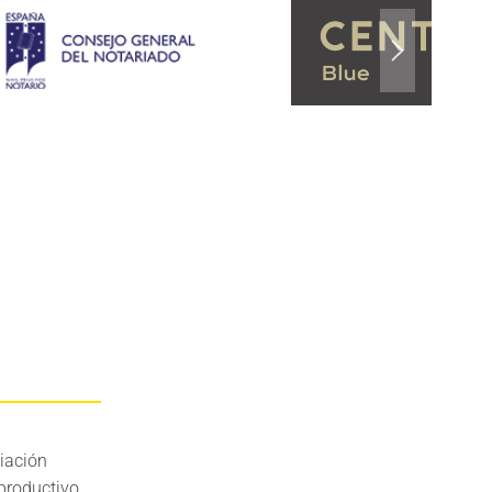
iación
productivo