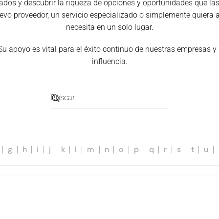
ciados y descubrir la riqueza de opciones y oportunidades que 
evo proveedor, un servicio especializado o simplemente quiera a
necesita en un solo lugar.
 Su apoyo es vital para el éxito continuo de nuestras empresas y
influencia.
g
h
i
j
k
l
m
n
o
p
q
r
s
t
u