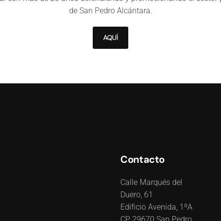
de San Pedro Alcántara.
AQUÍ
Contacto
Calle Marqués del
Duero, 61
Edificio Avenida, 1ºA
CP 29670 San Pedro