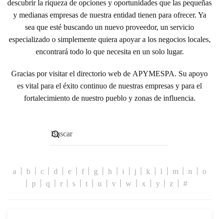
descubrir la riqueza de opciones y oportunidades que las pequeñas
y medianas empresas de nuestra entidad tienen para ofrecer. Ya
sea que esté buscando un nuevo proveedor, un servicio
especializado o simplemente quiera apoyar a los negocios locales,
encontrará todo lo que necesita en un solo lugar.
Gracias por visitar el directorio web de
APYMESPA
. Su apoyo
es vital para el éxito continuo de nuestras empresas y para el
fortalecimiento de nuestro pueblo y zonas de influencia.
a
b
c
d
e
f
g
h
i
j
k
l
m
n
o
p
q
r
s
t
u
v
w
x
y
z
#