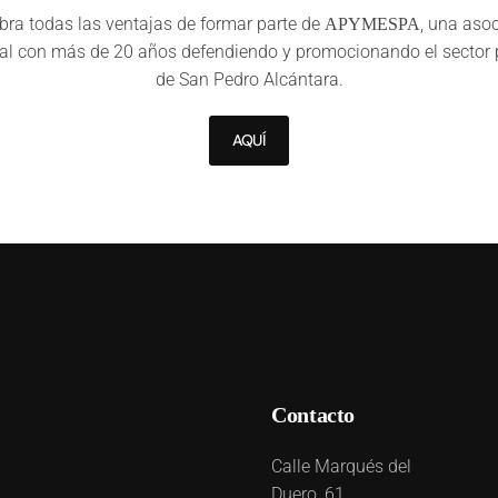
ra todas las ventajas de formar parte de
, una aso
APYMESPA
al con más de 20 años defendiendo y promocionando el sector 
de San Pedro Alcántara.
AQUÍ
Contacto
Calle Marqués del
Duero, 61