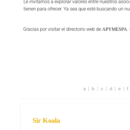
Le invitamos a explorar valores entre nuestros aso
tienen para ofrecer. Ya sea que esté buscando un nu
Gracias por visitar el directorio web de
.
APYMESPA
a
b
c
d
e
f
Sir Koala