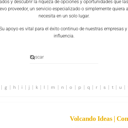
ciados y descubrir la riqueza de opciones y oportunidades que 
evo proveedor, un servicio especializado o simplemente quiera a
necesita en un solo lugar.
 Su apoyo es vital para el éxito continuo de nuestras empresas y
influencia.
g
h
i
j
k
l
m
n
o
p
q
r
s
t
u
Volcando Ideas | C