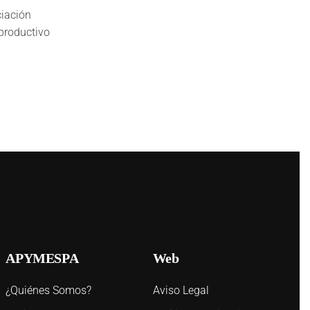
ciación
productivo
APYMESPA
Web
¿Quiénes Somos?
Aviso Legal