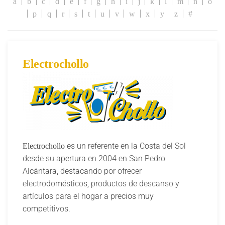
a
b
c
d
e
f
g
h
i
j
k
l
m
n
o
p
q
r
s
t
u
v
w
x
y
z
#
Electrochollo
es un referente en la Costa del Sol
Electrochollo
desde su apertura en 2004 en San Pedro
Alcántara, destacando por ofrecer
electrodomésticos, productos de descanso y
artículos para el hogar a precios muy
competitivos.