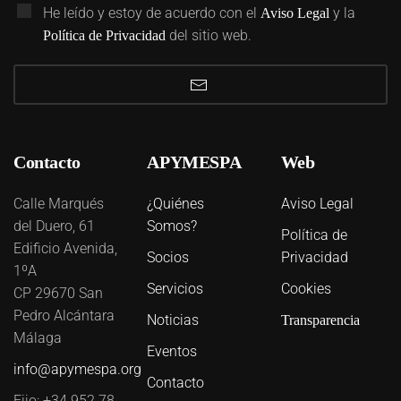
He leído y estoy de acuerdo con el
y la
Aviso Legal
del sitio web.
Política de Privacidad
Contacto
APYMESPA
Web
Calle Marqués
¿Quiénes
Aviso Legal
del Duero, 61
Somos?
Política de
Edificio Avenida,
Socios
Privacidad
1ºA
Servicios
Cookies
CP 29670 San
Pedro Alcántara
Noticias
Transparencia
Málaga
Eventos
info@apymespa.org
Contacto
Fijo: +34 952 78