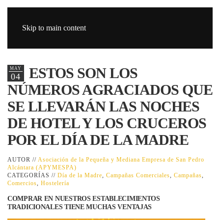
Skip to main content
ESTOS SON LOS
MAY
04
NÚMEROS AGRACIADOS QUE
SE LLEVARÁN LAS NOCHES
DE HOTEL Y LOS CRUCEROS
POR EL DÍA DE LA MADRE
AUTOR //
Asociación de la Pequeña y Mediana Empresa de San Pedro
Alcántara (APYMESPA)
CATEGORÍAS //
Día de la Madre
,
Campañas Comerciales
,
Campañas
,
Comercios
,
Hostelería
COMPRAR EN NUESTROS ESTABLECIMIENTOS
TRADICIONALES TIENE MUCHAS VENTAJAS