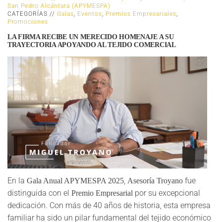
San Pedro Alcántara (APYMESPA)
CATEGORÍAS //
Galas
,
Eventos
,
Premios Empresariales
,
Promociones
LA FIRMA RECIBE UN MERECIDO HOMENAJE A SU
TRAYECTORIA APOYANDO AL TEJIDO COMERCIAL
En la
,
fue
Gala Anual APYMESPA 2025
Asesoría Troyano
distinguida con el
por su excepcional
Premio Empresarial
dedicación. Con más de 40 años de historia, esta empresa
familiar ha sido un pilar fundamental del tejido económico