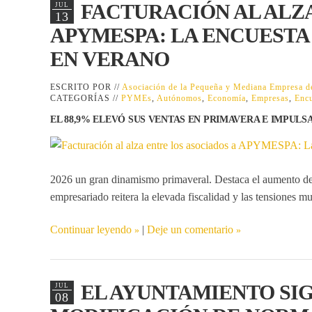
FACTURACIÓN AL ALZA
JUL
13
APYMESPA: LA ENCUEST
EN VERANO
ESCRITO POR //
Asociación de la Pequeña y Mediana Empresa
CATEGORÍAS //
PYMEs
,
Autónomos
,
Economía
,
Empresas
,
Encu
EL 88,9% ELEVÓ SUS VENTAS EN PRIMAVERA E IMPULS
2026 un gran dinamismo primaveral. Destaca el aumento de f
empresariado reitera la elevada fiscalidad y las tensiones mu
Continuar leyendo
|
Deje un comentario
EL AYUNTAMIENTO SI
JUL
08