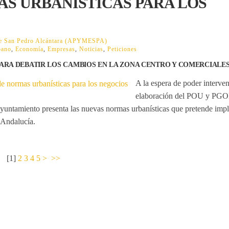
S URBANÍSTICAS PARA LOS
 de San Pedro Alcántara (APYMESPA)
bano
,
Economía
,
Empresas
,
Noticias
,
Peticiones
PARA DEBATIR LOS CAMBIOS EN LA ZONA CENTRO Y COMERCIALE
A la espera de poder interven
elaboración del POU y PG
ntamiento presenta las nuevas normas urbanísticas que pretende impla
 Andalucía.
[
1
]
2
3
4
5
>
>>