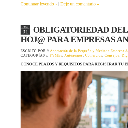
Continuar leyendo
|
Deje un comentario
OBLIGATORIEDAD DEL
JUN
01
HOJ@ PARA EMPRESAS A
ESCRITO POR //
Asociación de la Pequeña y Mediana Empresa
CATEGORÍAS //
PYMEs
,
Autónomos
,
Comercios
,
Consejos
,
Dig
CONOCE PLAZOS Y REQUISITOS PARA REGISTRAR TU 