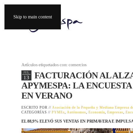
Skip to main content
Artículos etiquetados con: comercios
FACTURACIÓN AL ALZA
JUL
13
APYMESPA: LA ENCUEST
EN VERANO
ESCRITO POR //
Asociación de la Pequeña y Mediana Empresa
CATEGORÍAS //
PYMEs
,
Autónomos
,
Economía
,
Empresas
,
Encu
EL 88,9% ELEVÓ SUS VENTAS EN PRIMAVERA E IMPULS