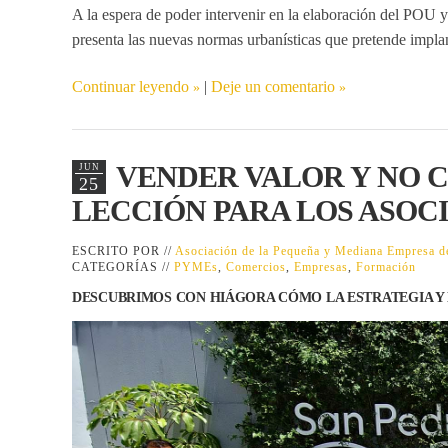
A la espera de poder intervenir en la elaboración del P
presenta las nuevas normas urbanísticas que pretende impla
Continuar leyendo
|
Deje un comentario
VENDER VALOR Y NO C
JUN
25
LECCIÓN PARA LOS ASOC
ESCRITO POR //
Asociación de la Pequeña y Mediana Empresa
CATEGORÍAS //
PYMEs
,
Comercios
,
Empresas
,
Formación
DESCUBRIMOS CON HIÁGORA CÓMO LA ESTRATEGIA Y 