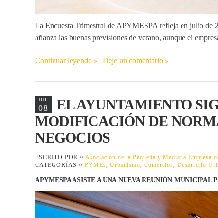
La
Encuesta Trimestral
de APYMESPA refleja en julio de 20
afianza las buenas previsiones de verano, aunque el empresar
Continuar leyendo
|
Deje un comentario
EL AYUNTAMIENTO SI
JUL
08
MODIFICACIÓN DE NORMA
NEGOCIOS
ESCRITO POR //
Asociación de la Pequeña y Mediana Empresa
CATEGORÍAS //
PYMEs
,
Urbanismo
,
Comercios
,
Desarrollo Ur
APYMESPA ASISTE A UNA NUEVA REUNIÓN MUNICIPAL 