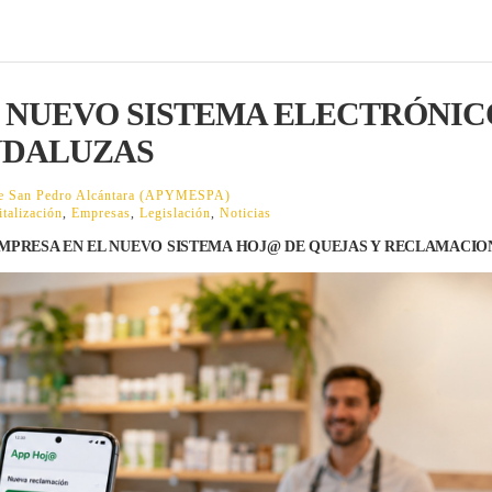
 NUEVO SISTEMA ELECTRÓNIC
NDALUZAS
 de San Pedro Alcántara (APYMESPA)
italización
,
Empresas
,
Legislación
,
Noticias
EMPRESA EN EL NUEVO SISTEMA HOJ@ DE QUEJAS Y RECLAMACIO