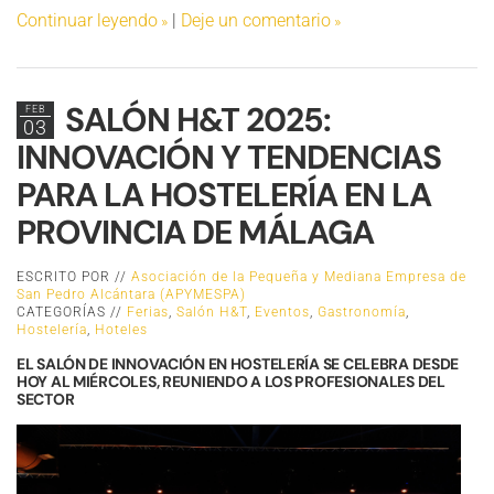
Continuar leyendo
|
Deje un comentario
SALÓN H&T 2025:
FEB
03
INNOVACIÓN Y TENDENCIAS
PARA LA HOSTELERÍA EN LA
PROVINCIA DE MÁLAGA
ESCRITO POR //
Asociación de la Pequeña y Mediana Empresa de
San Pedro Alcántara (APYMESPA)
CATEGORÍAS //
Ferias
,
Salón H&T
,
Eventos
,
Gastronomía
,
Hostelería
,
Hoteles
EL SALÓN DE INNOVACIÓN EN HOSTELERÍA SE CELEBRA DESDE
HOY AL MIÉRCOLES, REUNIENDO A LOS PROFESIONALES DEL
SECTOR