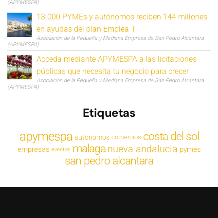
(APYMESPA)
13.000 PYMEs y autónomos reciben 144 millones
en ayudas del plan Emplea-T
Asociación de la Pequeña y Mediana Empresa de San Pedro Alcántara
(APYMESPA)
Acceda mediante APYMESPA a las licitaciones
públicas que necesita tu negocio para crecer
Asociación de la Pequeña y Mediana Empresa de San Pedro Alcántara
(APYMESPA)
Etiquetas
apymespa
costa del sol
autonomos
comercios
malaga
nueva andalucia
empresas
pymes
eventos
san pedro alcantara