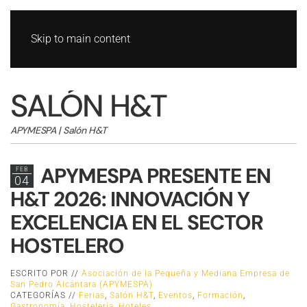
Skip to main content
SALÓN H&T
APYMESPA | Salón H&T
APYMESPA PRESENTE EN
FEB
04
H&T 2026: INNOVACIÓN Y
EXCELENCIA EN EL SECTOR
HOSTELERO
ESCRITO POR //
Asociación de la Pequeña y Mediana Empresa de
San Pedro Alcántara (APYMESPA)
CATEGORÍAS //
Ferias
,
Salón H&T
,
Eventos
,
Formación
,
Gastronomía
,
Hostelería
,
Hoteles