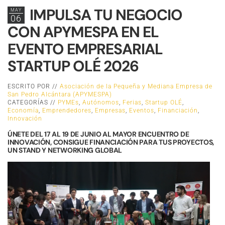
IMPULSA TU NEGOCIO
MAY
06
CON APYMESPA EN EL
EVENTO EMPRESARIAL
STARTUP OLÉ 2026
ESCRITO POR //
Asociación de la Pequeña y Mediana Empresa de
San Pedro Alcántara (APYMESPA)
CATEGORÍAS //
PYMEs
,
Autónomos
,
Ferias
,
Startup OLÉ
,
Economía
,
Emprendedores
,
Empresas
,
Eventos
,
Financiación
,
Innovación
ÚNETE DEL 17 AL 19 DE JUNIO AL MAYOR ENCUENTRO DE
INNOVACIÓN, CONSIGUE FINANCIACIÓN PARA TUS PROYECTOS,
UN STAND Y NETWORKING GLOBAL