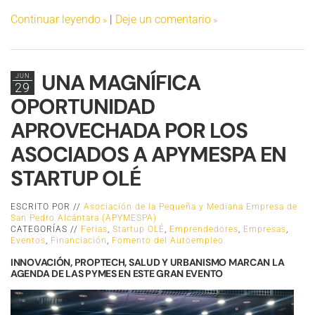
Continuar leyendo
|
Deje un comentario
UNA MAGNÍFICA
JUN
29
OPORTUNIDAD
APROVECHADA POR LOS
ASOCIADOS A APYMESPA EN
STARTUP OLÉ
ESCRITO POR //
Asociación de la Pequeña y Mediana Empresa de
San Pedro Alcántara (APYMESPA)
CATEGORÍAS //
Ferias
,
Startup OLÉ
,
Emprendedores
,
Empresas
,
Eventos
,
Financiación
,
Fomento del Autoempleo
INNOVACIÓN, PROPTECH, SALUD Y URBANISMO MARCAN LA
AGENDA DE LAS PYMES EN ESTE GRAN EVENTO