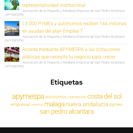
representatividad institucional
Asociación de la Pequeña y Mediana Empresa de San Pedro Alcántara
(APYMESPA)
13.000 PYMEs y autónomos reciben 144 millones
en ayudas del plan Emplea-T
Asociación de la Pequeña y Mediana Empresa de San Pedro Alcántara
(APYMESPA)
Acceda mediante APYMESPA a las licitaciones
públicas que necesita tu negocio para crecer
Asociación de la Pequeña y Mediana Empresa de San Pedro Alcántara
(APYMESPA)
Etiquetas
apymespa
costa del sol
autonomos
comercios
malaga
nueva andalucia
empresas
pymes
eventos
san pedro alcantara