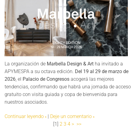
La organización de
Marbella Design & Art
ha invitado a
APYMESPA a su octava edición.
Del 19 al 29 de marzo de
2026
, el
Palacio de Congresos
acogerá las mejores
tendencias, confirmando que habrá una jornada de acceso
gratuito con visita guiada y copa de bienvenida para
nuestros asociados.
Continuar leyendo
|
Deje un comentario
[
1
]
2
3
4
>
>>