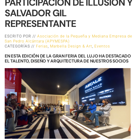
PARTICIPACIÓN DE ILLUSION Y
SALVADOR GIL
REPRESENTANTE
ESCRITO POR //
Asociación de la Pequeña y Mediana Empresa de
San Pedro Alcántara (APYMESPA)
CATEGORÍAS //
Ferias
,
Marbella Design & Art
,
Eventos
EN ESTA EDICIÓN DE LA GRAN FERIA DEL LUJO HA DESTACADO
EL TALENTO, DISEÑO Y ARQUITECTURA DE NUESTROS SOCIOS