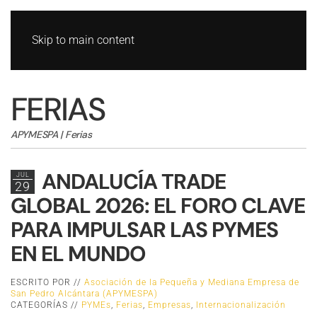
Skip to main content
FERIAS
APYMESPA | Ferias
ANDALUCÍA TRADE
JUL
29
GLOBAL 2026: EL FORO CLAVE
PARA IMPULSAR LAS PYMES
EN EL MUNDO
ESCRITO POR //
Asociación de la Pequeña y Mediana Empresa de
San Pedro Alcántara (APYMESPA)
CATEGORÍAS //
PYMEs
,
Ferias
,
Empresas
,
Internacionalización