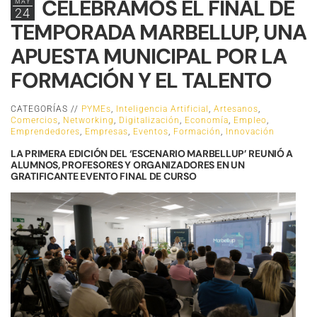
CELEBRAMOS EL FINAL DE
MAY
24
TEMPORADA MARBELLUP, UNA
APUESTA MUNICIPAL POR LA
FORMACIÓN Y EL TALENTO
CATEGORÍAS //
PYMEs
,
Inteligencia Artificial
,
Artesanos
,
Comercios
,
Networking
,
Digitalización
,
Economía
,
Empleo
,
Emprendedores
,
Empresas
,
Eventos
,
Formación
,
Innovación
LA PRIMERA EDICIÓN DEL ‘ESCENARIO MARBELLUP’ REUNIÓ A
ALUMNOS, PROFESORES Y ORGANIZADORES EN UN
GRATIFICANTE EVENTO FINAL DE CURSO