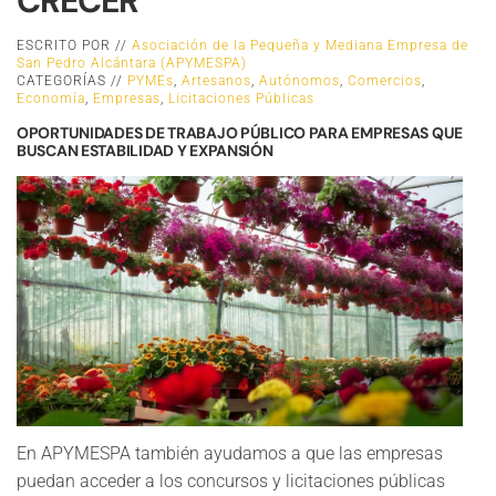
CRECER
ESCRITO POR //
Asociación de la Pequeña y Mediana Empresa de
San Pedro Alcántara (APYMESPA)
CATEGORÍAS //
PYMEs
,
Artesanos
,
Autónomos
,
Comercios
,
Economía
,
Empresas
,
Licitaciones Públicas
OPORTUNIDADES DE TRABAJO PÚBLICO PARA EMPRESAS QUE
BUSCAN ESTABILIDAD Y EXPANSIÓN
En APYMESPA también ayudamos a que las empresas
puedan acceder a los concursos y licitaciones públicas