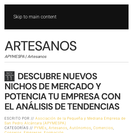
Skip to main content
ARTESANOS
APYMESPA | Artesanos
DESCUBRE NUEVOS
NOV
11
NICHOS DE MERCADO Y
POTENCIA TU EMPRESA CON
EL ANÁLISIS DE TENDENCIAS
ESCRITO POR //
Asociación de la Pequeña y Mediana Empresa de
San Pedro Alcántara (APYMESPA)
CATEGORÍAS //
PYMEs
,
Artesanos
,
Autónomos
,
Comercios
,
Consejos
,
Empresas
,
Formación