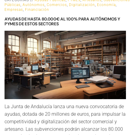
CATEGORÍAS //
Ayudas Públicas
,
PYMEs
,
Artesanos
,
Subvenciones
Públicas
,
Autónomos
,
Comercios
,
Digitalización
,
Economía
,
Empresas
,
Financiación
AYUDAS DE HASTA 80.000€ AL 100% PARA AUTÓNOMOS Y
PYMES DE ESTOS SECTORES
La Junta de Andalucía lanza una nueva convocatoria de
ayudas, dotada de 20 millones de euros, para impulsar la
competitividad y digitalización del sector comercial y
artesano. Las subvenciones podrán alcanzar los 80.000