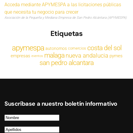
Acceda mediante APYMESPA a las licitaciones públicas
que necesita tu negocio para crecer
Asociación de la Pequeña y Mediana Empresa de San Pedro Alcántara (APYMESPA)
Etiquetas
apymespa
costa del sol
autonomos
comercios
malaga
nueva andalucia
empresas
pymes
eventos
san pedro alcantara
Suscríbase a nuestro boletín informativo