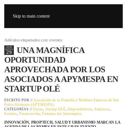
Skip to main content
Artículos etiquetados con: eventos
UNA MAGNÍFICA
JUN
29
OPORTUNIDAD
APROVECHADA POR LOS
ASOCIADOS A APYMESPA EN
STARTUP OLÉ
ESCRITO POR //
Asociación de la Pequeña y Mediana Empresa de San
Pedro Alcántara (APYMESPA)
CATEGORÍAS //
Ferias
,
Startup OLÉ
,
Emprendedores
,
Empresas
,
Eventos
,
Financiación
,
Fomento del Autoempleo
INNOVACIÓN, PROPTECH, SALUD Y URBANISMO MARCAN LA
AGENDA DE LAS PYMES EN ESTE GRAN EVENTO