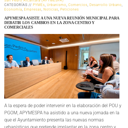
San Pedro Alcántara (APYMESPA)
CATEGORÍAS //
PYMEs
,
Urbanismo
,
Comercios
,
Desarrollo Urbano
,
Economía
,
Empresas
,
Noticias
,
Peticiones
APYMESPA ASISTE A UNA NUEVA REUNIÓN MUNICIPAL PARA
DEBATIR LOS CAMBIOS EN LA ZONA CENTRO Y
COMERCIALES
A la espera de poder intervenir en la elaboración del POU y
PGOM, APYMESPA ha asistido a una nueva jornada en la
que el Ayuntamiento presenta las nuevas normas
urbanísticas que pretende implantar en la zona centro y