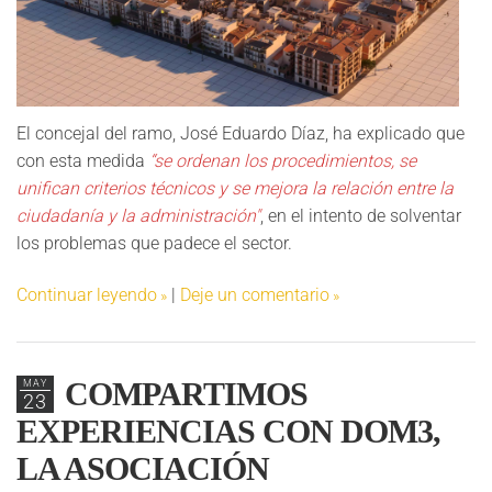
El concejal del ramo, José Eduardo Díaz, ha explicado que
con esta medida
“se ordenan los procedimientos, se
unifican criterios técnicos y se mejora la relación entre la
ciudadanía y la administración"
, en el intento de solventar
los problemas que padece el sector.
Continuar leyendo
|
Deje un comentario
COMPARTIMOS
MAY
23
EXPERIENCIAS CON DOM3,
LA ASOCIACIÓN