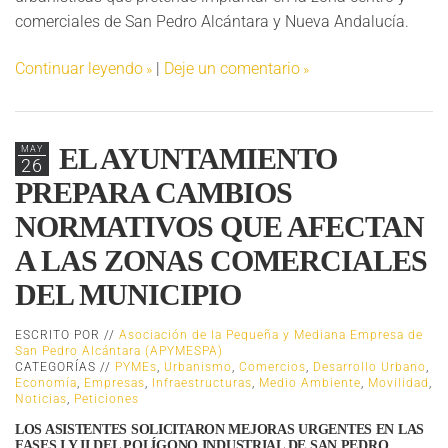
comerciales de San Pedro Alcántara y Nueva Andalucía.
Continuar leyendo
|
Deje un comentario
EL AYUNTAMIENTO
MAY
26
PREPARA CAMBIOS
NORMATIVOS QUE AFECTAN
A LAS ZONAS COMERCIALES
DEL MUNICIPIO
ESCRITO POR //
Asociación de la Pequeña y Mediana Empresa de
San Pedro Alcántara (APYMESPA)
CATEGORÍAS //
PYMEs
,
Urbanismo
,
Comercios
,
Desarrollo Urbano
,
Economía
,
Empresas
,
Infraestructuras
,
Medio Ambiente
,
Movilidad
,
Noticias
,
Peticiones
LOS ASISTENTES SOLICITARON MEJORAS URGENTES EN LAS
FASES I Y II DEL POLÍGONO INDUSTRIAL DE SAN PEDRO