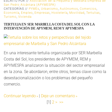
ESCRITO POR //
Asociación de la Pequeña y Mediana Empresa de
San Pedro Alcántara (APYMESPA)
CATEGORÍAS //
PYMEs
,
Urbanismo
,
Autónomos
,
Comercios
,
Economía
,
Empleo
,
Empresas
,
Hostelería
,
Movilidad
,
Tertulias
,
Turismo
,
Vivienda
TERTULIA EN SER MARBELLA COSTA DEL SOL CON LA
INTERVENCIÓN DE APYMEM, REM Y APYMESPA
En una interesante tertulia organizada por SER Marbella
Costa del Sol, los presidentes de APYMEM, REM y
APYMESPA analizaron la situación del sector empresarial
en la zona. Se abordaron, entre otros, temas clave como la
desestacionalización o los problemas del pequeño
comercio.
Continuar leyendo
|
Deje un comentario
[
1
]
2
>
>>