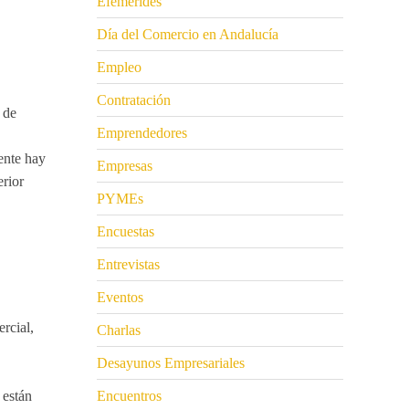
Efemérides
Día del Comercio en Andalucía
Empleo
Contratación
 de
Emprendedores
ente hay
Empresas
erior
PYMEs
Encuestas
Entrevistas
Eventos
rcial,
Charlas
Desayunos Empresariales
 están
Encuentros