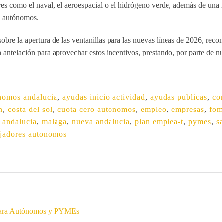
res como el naval, el aeroespacial o el hidrógeno verde, además de una
es autónomos
.
 la apertura de las ventanillas para las nuevas líneas de 2026, rec
 antelación para aprovechar estos incentivos, prestando, por parte de n
nomos andalucia
,
ayudas inicio actividad
,
ayudas publicas
,
co
n
,
costa del sol
,
cuota cero autonomos
,
empleo
,
empresas
,
fom
e andalucia
,
malaga
,
nueva andalucia
,
plan emplea-t
,
pymes
,
s
ajadores autonomos
 para Autónomos y PYMEs