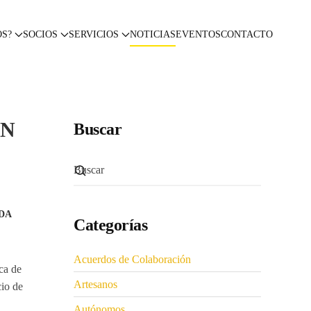
OS?
SOCIOS
SERVICIOS
NOTICIAS
EVENTOS
CONTACTO
EN
Buscar
ADA
Categorías
Acuerdos de Colaboración
ca de
Artesanos
cio de
Autónomos