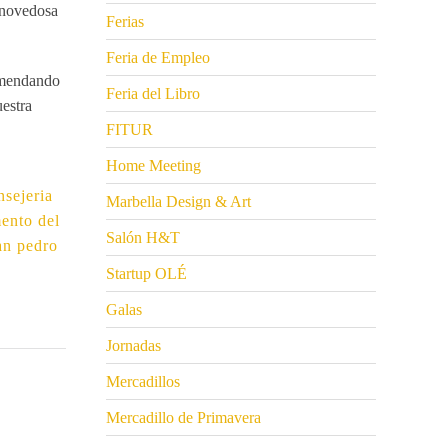
novedosa
Ferias
Feria de Empleo
omendando
Feria del Libro
uestra
FITUR
Home Meeting
nsejeria
Marbella Design & Art
ento del
Salón H&T
an pedro
Startup OLÉ
Galas
Jornadas
Mercadillos
Mercadillo de Primavera