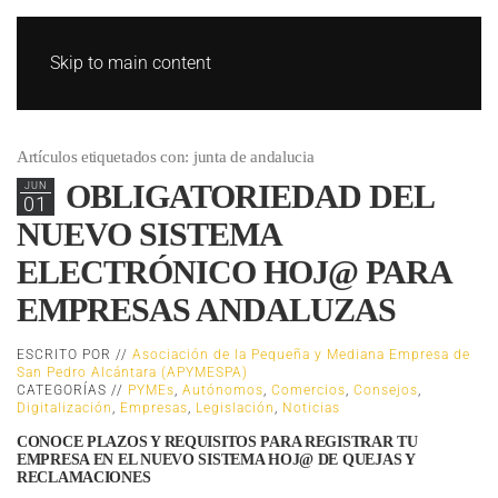
Skip to main content
Artículos etiquetados con: junta de andalucia
OBLIGATORIEDAD DEL
JUN
01
NUEVO SISTEMA
ELECTRÓNICO HOJ@ PARA
EMPRESAS ANDALUZAS
ESCRITO POR //
Asociación de la Pequeña y Mediana Empresa de
San Pedro Alcántara (APYMESPA)
CATEGORÍAS //
PYMEs
,
Autónomos
,
Comercios
,
Consejos
,
Digitalización
,
Empresas
,
Legislación
,
Noticias
CONOCE PLAZOS Y REQUISITOS PARA REGISTRAR TU
EMPRESA EN EL NUEVO SISTEMA HOJ@ DE QUEJAS Y
RECLAMACIONES