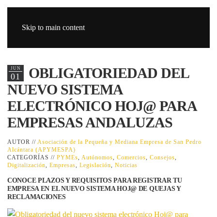
Skip to main content
OBLIGATORIEDAD DEL
JUN
01
NUEVO SISTEMA
ELECTRÓNICO HOJ@ PARA
EMPRESAS ANDALUZAS
AUTOR //
Asociación de la Pequeña y Mediana Empresa de San Pedro
Alcántara (APYMESPA)
CATEGORÍAS //
PYMEs
,
Autónomos
,
Comercios
,
Consejos
,
Digitalización
,
Empresas
,
Legislación
,
Noticias
CONOCE PLAZOS Y REQUISITOS PARA REGISTRAR TU
EMPRESA EN EL NUEVO SISTEMA HOJ@ DE QUEJAS Y
RECLAMACIONES