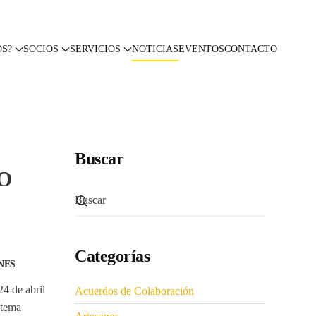
OS?
SOCIOS
SERVICIOS
NOTICIAS
EVENTOS
CONTACTO
Buscar
O
Categorías
NES
4 de abril
Acuerdos de Colaboración
stema