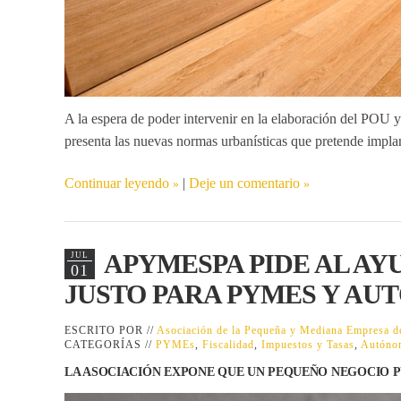
A la espera de poder intervenir en la elaboración del P
presenta las nuevas normas urbanísticas que pretende impla
Continuar leyendo
|
Deje un comentario
APYMESPA PIDE AL AY
JUL
01
JUSTO PARA PYMES Y A
ESCRITO POR //
Asociación de la Pequeña y Mediana Empresa
CATEGORÍAS //
PYMEs
,
Fiscalidad
,
Impuestos y Tasas
,
Autóno
LA ASOCIACIÓN EXPONE QUE UN PEQUEÑO NEGOCIO P