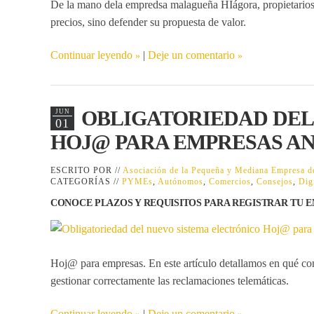
De la mano dela empredsa malagueña
HIágora
, propietari
precios, sino defender su propuesta de valor.
Continuar leyendo
|
Deje un comentario
OBLIGATORIEDAD DEL
JUN
01
HOJ@ PARA EMPRESAS A
ESCRITO POR //
Asociación de la Pequeña y Mediana Empresa
CATEGORÍAS //
PYMEs
,
Autónomos
,
Comercios
,
Consejos
,
Dig
CONOCE PLAZOS Y REQUISITOS PARA REGISTRAR TU 
Hoj@ para empresas
. En este artículo detallamos en qué c
gestionar correctamente las reclamaciones telemáticas.
Continuar leyendo
|
Deje un comentario