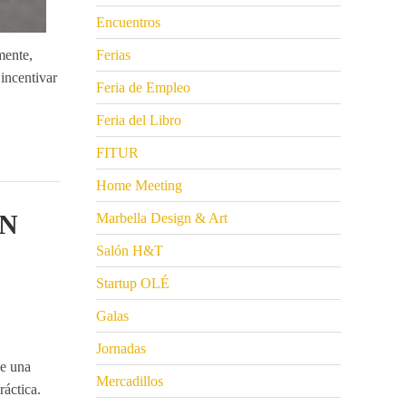
Encuentros
mente,
Ferias
incentivar
Feria de Empleo
Feria del Libro
FITUR
Home Meeting
AN
Marbella Design & Art
Salón H&T
Startup OLÉ
Galas
Jornadas
de una
Mercadillos
áctica.