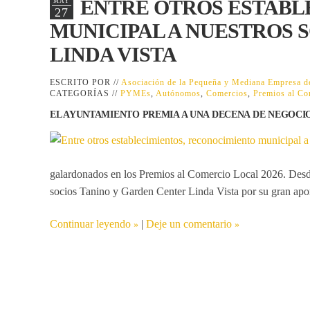
ENTRE OTROS ESTABL
MAY
27
MUNICIPAL A NUESTROS 
LINDA VISTA
ESCRITO POR //
Asociación de la Pequeña y Mediana Empresa
CATEGORÍAS //
PYMEs
,
Autónomos
,
Comercios
,
Premios al Co
EL AYUNTAMIENTO PREMIA A UNA DECENA DE NEGOCI
galardonados en los
Premios al Comercio Local 2026
. Des
socios
Tanino
y
Garden Center Linda Vista
por su gran apor
Continuar leyendo
|
Deje un comentario