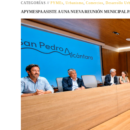
CATEGORÍAS //
PYMEs
,
Urbanismo
,
Comercios
,
Desarrollo Ur
APYMESPA ASISTE A UNA NUEVA REUNIÓN MUNICIPAL 