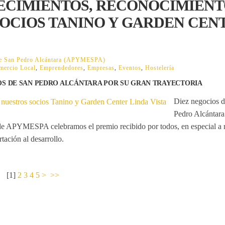
ECIMIENTOS, RECONOCIMIEN
SOCIOS TANINO Y GARDEN CEN
 de San Pedro Alcántara (APYMESPA)
mercio Local
,
Emprendedores
,
Empresas
,
Eventos
,
Hostelería
OS DE SAN PEDRO ALCÁNTARA POR SU GRAN TRAYECTORIA
Diez negocios 
Pedro Alcántara
de APYMESPA celebramos el premio recibido por todos, en especial a 
tación al desarrollo.
[
1
]
2
3
4
5
>
>>