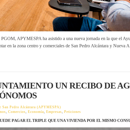
OU y PGOM, APYMESPA ha asistido a una nueva jornada en la que el Ay
ntar en la zona centro y comerciales de San Pedro Alcántara y Nueva A
UNTAMIENTO UN RECIBO DE A
UTÓNOMOS
 de San Pedro Alcántara (APYMESPA)
mos
,
Comercios
,
Economía
,
Empresas
,
Peticiones
UEDE PAGAR EL TRIPLE QUE UNA VIVIENDA POR EL MISMO CON