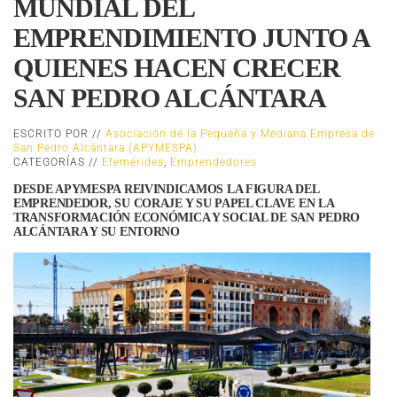
MUNDIAL DEL
EMPRENDIMIENTO JUNTO A
QUIENES HACEN CRECER
SAN PEDRO ALCÁNTARA
ESCRITO POR //
Asociación de la Pequeña y Mediana Empresa de
San Pedro Alcántara (APYMESPA)
CATEGORÍAS //
Efemérides
,
Emprendedores
DESDE APYMESPA REIVINDICAMOS LA FIGURA DEL
EMPRENDEDOR, SU CORAJE Y SU PAPEL CLAVE EN LA
TRANSFORMACIÓN ECONÓMICA Y SOCIAL DE SAN PEDRO
ALCÁNTARA Y SU ENTORNO