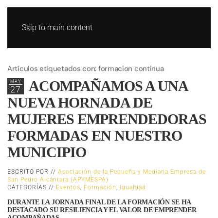
Skip to main content
Artículos etiquetados con: formacion continua
ACOMPAÑAMOS A UNA
MAY
27
NUEVA HORNADA DE
MUJERES EMPRENDEDORAS
FORMADAS EN NUESTRO
MUNICIPIO
ESCRITO POR //
Asociación de la Pequeña y Mediana Empresa de
San Pedro Alcántara (APYMESPA)
CATEGORÍAS //
Eventos
,
Formación
,
Igualdad
DURANTE LA JORNADA FINAL DE LA FORMACIÓN SE HA
DESTACADO SU RESILIENCIA Y EL VALOR DE EMPRENDER
ACOMPAÑADAS