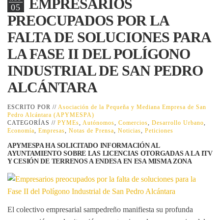
EMPRESARIOS
05
PREOCUPADOS POR LA
FALTA DE SOLUCIONES PARA
LA FASE II DEL POLÍGONO
INDUSTRIAL DE SAN PEDRO
ALCÁNTARA
ESCRITO POR //
Asociación de la Pequeña y Mediana Empresa de San
Pedro Alcántara (APYMESPA)
CATEGORÍAS //
PYMEs
,
Autónomos
,
Comercios
,
Desarrollo Urbano
,
Economía
,
Empresas
,
Notas de Prensa
,
Noticias
,
Peticiones
APYMESPA HA SOLICITADO INFORMACIÓN AL
AYUNTAMIENTO SOBRE LAS LICENCIAS OTORGADAS A LA ITV
Y CESIÓN DE TERRENOS A ENDESA EN ESA MISMA ZONA
El colectivo empresarial sampedreño manifiesta su profunda