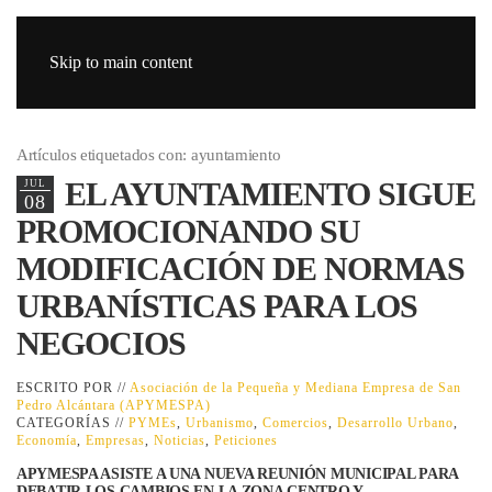
Skip to main content
Artículos etiquetados con: ayuntamiento
EL AYUNTAMIENTO SIGUE
JUL
08
PROMOCIONANDO SU
MODIFICACIÓN DE NORMAS
URBANÍSTICAS PARA LOS
NEGOCIOS
ESCRITO POR //
Asociación de la Pequeña y Mediana Empresa de San
Pedro Alcántara (APYMESPA)
CATEGORÍAS //
PYMEs
,
Urbanismo
,
Comercios
,
Desarrollo Urbano
,
Economía
,
Empresas
,
Noticias
,
Peticiones
APYMESPA ASISTE A UNA NUEVA REUNIÓN MUNICIPAL PARA
DEBATIR LOS CAMBIOS EN LA ZONA CENTRO Y